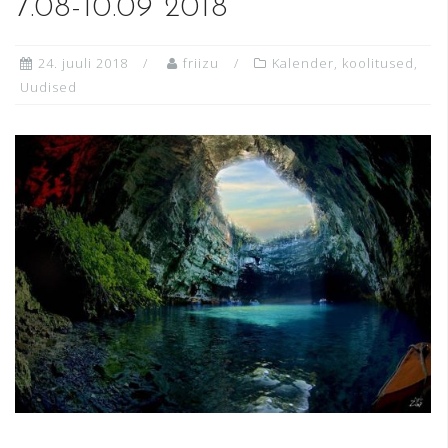
7.08-10.09 2018
24. juuli 2018
friizu
Kalender
,
koolitused
,
Uudised