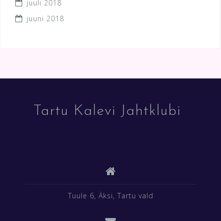
juuli 2018
juuni 2018
Tartu Kalevi Jahtklubi
Tuule 6, Äksi, Tartu vald