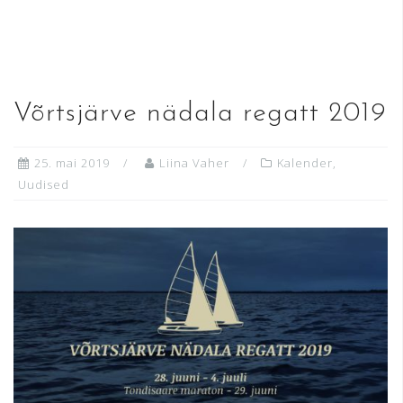
READ MORE
Võrtsjärve nädala regatt 2019
25. mai 2019
Liina Vaher
Kalender
,
Uudised