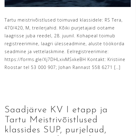
Tartu meistrivõistlused toimuvad klassidele: RS Tera,
470/420, M, treilerjahid. Kõiki purjetajaid ootame
laagrisse juba reedel, 28. juunil. Kohapeal toimub
registreerimine, laagri ülesseadmine, aluste töökorda
seadmine ja vettelaskmine. Eelregistreerimine:
https://forms.gle/Xj7DHLxivMSxkeBH Kontakt: Kristiine
Roostar tel 53 000 907; Johan Rannast 558 6271 […]
READ MORE
Saadjärve KV I etapp ja
Tartu Meistrivõistlused
klassides SUP, purjelaud,