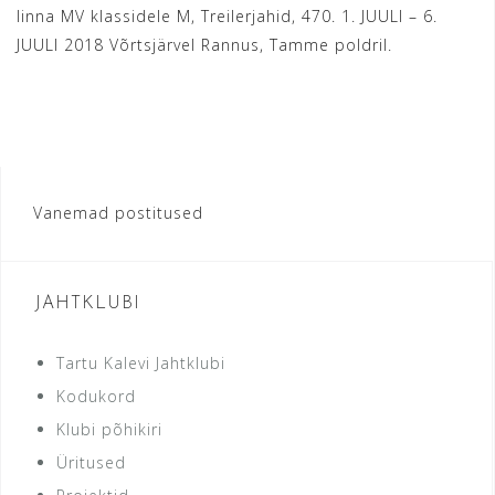
linna MV klassidele M, Treilerjahid, 470. 1. JUULI – 6.
JUULI 2018 Võrtsjärvel Rannus, Tamme poldril.
READ MORE
Navigeerimine
Vanemad postitused
JAHTKLUBI
Tartu Kalevi Jahtklubi
Kodukord
Klubi põhikiri
Üritused