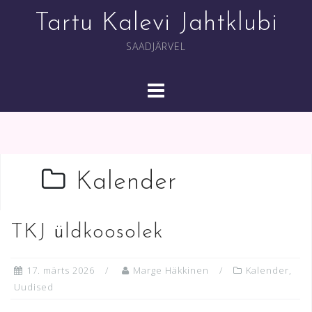
Skip
Tartu Kalevi Jahtklubi
to
content
SAADJÄRVEL
Kalender
TKJ üldkoosolek
17. märts 2026
Marge Häkkinen
Kalender
,
Uudised