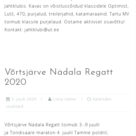
Jahtklubis. Kavas on võistlussõidud klassidele Optimist,
Lutš, 470, purjalud, treilerjahid, katamaraanid. Tartu MV
toimub klassile purjelaud. Ootame aktiivset osavõttu!
Kontakt: jahtklubi@ut.ee
READ MORE
Võrtsjärve Nädala Regatt
2020
3. juuli 2020
Liina Vaher
Kalender
,
Uudised
Võrtsjärve Nädala Regatt toimub 3.-9 juulil
ja Tondisaare maraton 4. juulil Tamme poldril,