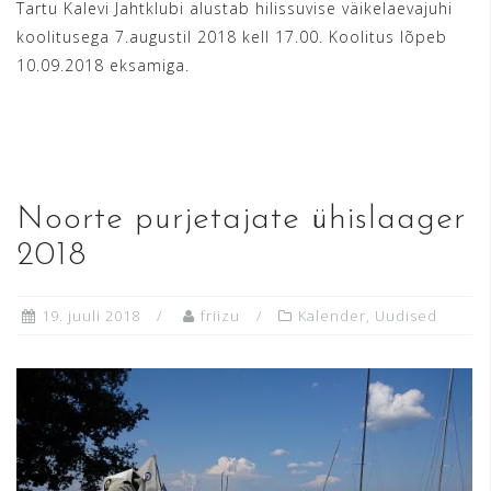
Tartu Kalevi Jahtklubi alustab hilissuvise väikelaevajuhi
koolitusega 7.augustil 2018 kell 17.00. Koolitus lõpeb
10.09.2018 eksamiga.
READ MORE
Noorte purjetajate ühislaager
2018
19. juuli 2018
friizu
Kalender
,
Uudised