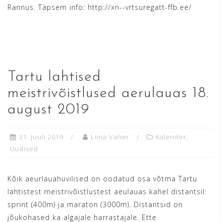
Rannus. Täpsem info: http://xn--vrtsuregatt-ffb.ee/
READ MORE
Tartu lahtised
meistrivõistlused aerulauas 18.
august 2019
31. juuli 2019
Liina Vaher
Kalender
,
Uudised
Kõik aeurlauahuvilised on oodatud osa võtma Tartu
lahtistest meistrivõistlustest aeulauas kahel distantsil:
sprint (400m) ja maraton (3000m). Distantsid on
jõukohased ka algajale harrastajale. Ette