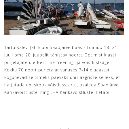
Tartu Kalevi Jahtklubi Saadjärve baasis toimub 18.-24.
juuli oma 20. juubelit tähistav noorte Optimist klassi
purjetajate üle-Eestiline treening- ja võistluslaager.
Kokku 70 noort purjetajat vanuses 7-14 eluaastat
kogunevad seitsmeks päevaks ühislaagrisse selleks, et
harjutada üheskoos võistlusstarte, osaleda Saadjärve
Karikavõistlustel ning LHV Karikavõistluste II etapil.
READ MORE