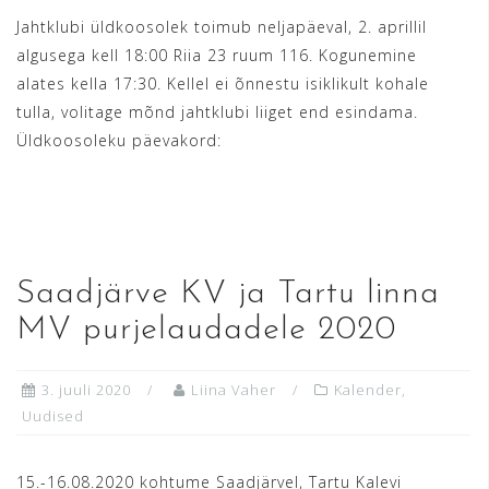
Jahtklubi üldkoosolek toimub neljapäeval, 2. aprillil
algusega kell 18:00 Riia 23 ruum 116. Kogunemine
alates kella 17:30. Kellel ei õnnestu isiklikult kohale
tulla, volitage mõnd jahtklubi liiget end esindama.
Üldkoosoleku päevakord:
READ MORE
Saadjärve KV ja Tartu linna
MV purjelaudadele 2020
3. juuli 2020
Liina Vaher
Kalender
,
Uudised
15.-16.08.2020 kohtume Saadjärvel, Tartu Kalevi