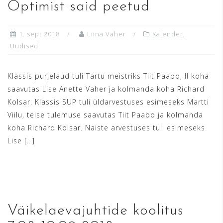
Optimist said peetud
1. sept 2018
Liina Vaher
Kalender
,
Uudised
Klassis purjelaud tuli Tartu meistriks Tiit Paabo, II koha
saavutas Lise Anette Vaher ja kolmanda koha Richard
Kolsar. Klassis SUP tuli üldarvestuses esimeseks Martti
Viilu, teise tulemuse saavutas Tiit Paabo ja kolmanda
koha Richard Kolsar. Naiste arvestuses tuli esimeseks
Lise […]
READ MORE
Väikelaevajuhtide koolitus