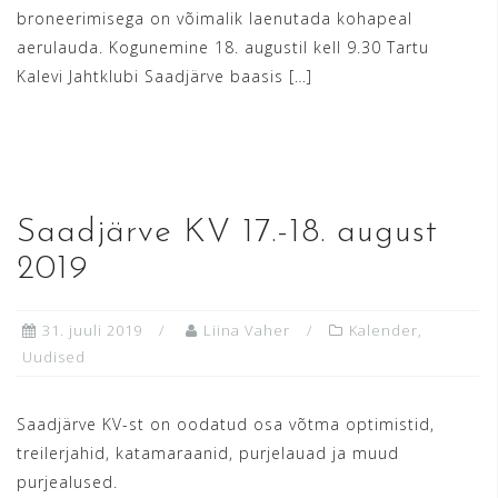
broneerimisega on võimalik laenutada kohapeal
aerulauda. Kogunemine 18. augustil kell 9.30 Tartu
Kalevi Jahtklubi Saadjärve baasis […]
READ MORE
Saadjärve KV 17.-18. august
2019
31. juuli 2019
Liina Vaher
Kalender
,
Uudised
Saadjärve KV-st on oodatud osa võtma optimistid,
treilerjahid, katamaraanid, purjelauad ja muud
purjealused.