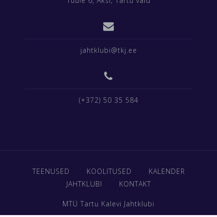
Tuule 6, Äksi, Tartu vald
jahtklubi@tkj.ee
(+372) 50 35 584
TEENUSED
KOOLITUSED
KALENDER
JAHTKLUBI
KONTAKT
MTÜ Tartu Kalevi Jahtklubi