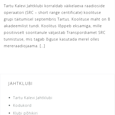
Tartu Kalevi Jahtklubi korraldab väikelaeva raadioside
operaatori (SRC – short range ceritificate) koolituse
grupi täitumisel septembris Tartus. Koolituse maht on 8
akadeemilist tundi. Koolitus lõppeb eksamiga, mille
positiivselt sooritanule väljastab Transpordiamet SRC
tunnistuse, mis tagab õiguse kasutada merel olles
mereraadiojaama. […]
READ MORE
JAHTKLUBI
Tartu Kalevi Jahtklubi
Kodukord
Klubi põhikiri