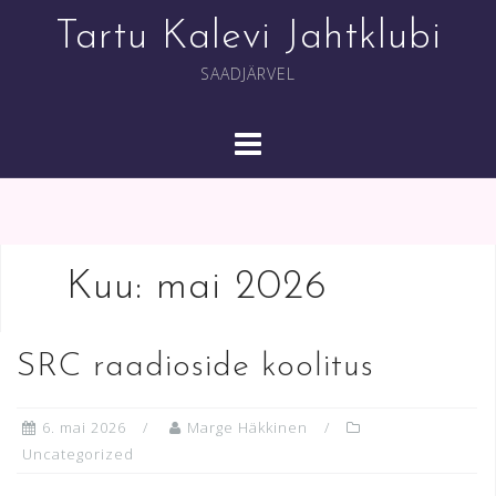
Skip
Tartu Kalevi Jahtklubi
to
content
SAADJÄRVEL
Kuu:
mai 2026
SRC raadioside koolitus
6. mai 2026
Marge Häkkinen
Uncategorized