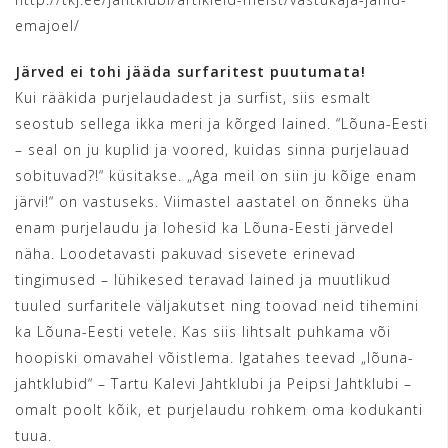
emajoel/
Järved ei tohi jääda surfaritest puutumata!
Kui rääkida purjelaudadest ja surfist, siis esmalt
seostub sellega ikka meri ja kõrged lained. “Lõuna-Eesti
– seal on ju kuplid ja voored, kuidas sinna purjelauad
sobituvad?!“ küsitakse. „Aga meil on siin ju kõige enam
järvi!“ on vastuseks. Viimastel aastatel on õnneks üha
enam purjelaudu ja lohesid ka Lõuna-Eesti järvedel
näha. Loodetavasti pakuvad sisevete erinevad
tingimused – lühikesed teravad lained ja muutlikud
tuuled surfaritele väljakutset ning toovad neid tihemini
ka Lõuna-Eesti vetele. Kas siis lihtsalt puhkama või
hoopiski omavahel võistlema. Igatahes teevad „lõuna-
jahtklubid“ – Tartu Kalevi Jahtklubi ja Peipsi Jahtklubi –
omalt poolt kõik, et purjelaudu rohkem oma kodukanti
tuua.