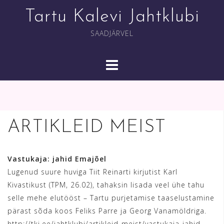
Skip
Tartu Kalevi Jahtklubi
to
content
SAADJÄRVEL
ARTIKLEID MEIST
Vastukaja: jahid Emajõel
Lugenud suure huviga Tiit Reinarti kirjutist Karl
Kivastikust (TPM, 26.02), tahaksin lisada veel ühe tahu
selle mehe elutööst – Tartu purjetamise taaselustamine
pärast sõda koos Feliks Parre ja Georg Vanamöldriga.
http://tkj.ee/jahtklubi/artikleid-meist/vastukaja-jahid-