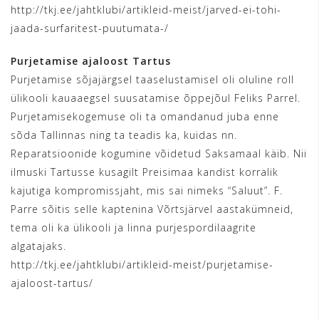
http://tkj.ee/jahtklubi/artikleid-meist/jarved-ei-tohi-
jaada-surfaritest-puutumata-/
Purjetamise ajaloost Tartus
Purjetamise sõjajärgsel taaselustamisel oli oluline roll
ülikooli kauaaegsel suusatamise õppejõul Feliks Parrel.
Purjetamisekogemuse oli ta omandanud juba enne
sõda Tallinnas ning ta teadis ka, kuidas nn.
Reparatsioonide kogumine võidetud Saksamaal käib. Nii
ilmuski Tartusse kusagilt Preisimaa kandist korralik
kajutiga kompromissjaht, mis sai nimeks “Saluut”. F.
Parre sõitis selle kaptenina Võrtsjärvel aastakümneid,
tema oli ka ülikooli ja linna purjespordilaagrite
algatajaks.
http://tkj.ee/jahtklubi/artikleid-meist/purjetamise-
ajaloost-tartus/