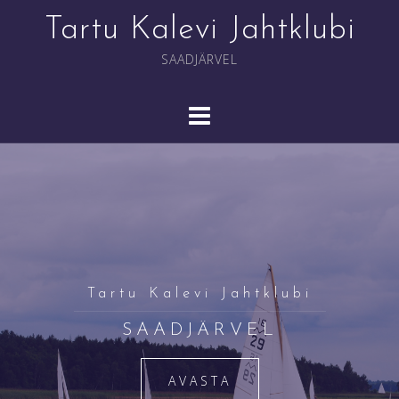
Skip
Tartu Kalevi Jahtklubi
to
content
SAADJÄRVEL
Tartu Kalevi Jahtklubi
SAADJÄRVEL
AVASTA