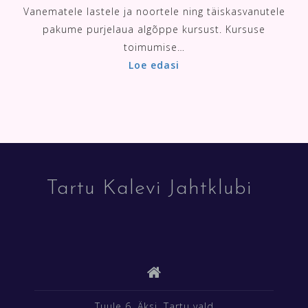
Vanematele lastele ja noortele ning täiskasvanutele
pakume purjelaua algõppe kursust. Kursuse
toimumise…
Loe edasi
Tartu Kalevi Jahtklubi
Tuule 6, Äksi, Tartu vald