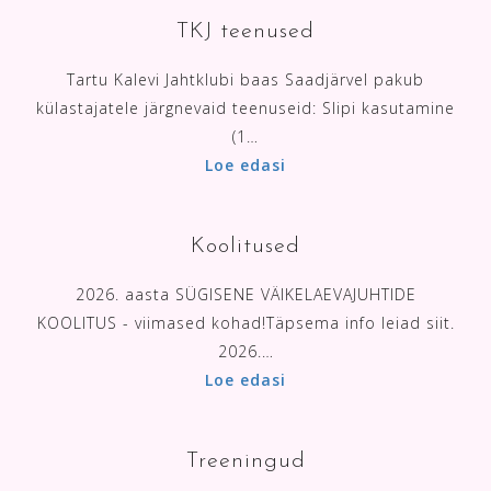
TKJ teenused
Tartu Kalevi Jahtklubi baas Saadjärvel pakub
külastajatele järgnevaid teenuseid: Slipi kasutamine
(1…
Loe edasi
Koolitused
2026. aasta SÜGISENE VÄIKELAEVAJUHTIDE
KOOLITUS - viimased kohad!Täpsema info leiad siit.
2026.…
Loe edasi
Treeningud