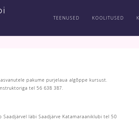
bi
TEENUSED
KOOLITUSED
skasvanutele pakume purjelaua algõppe kursust.
nstruktoriga tel 56 638 387.
ib Saadjärvel läbi Saadjärve Katamaraaniklubi tel 50