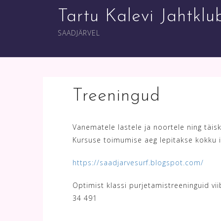
Skip
Tartu Kalevi Jahtklu
to
content
SAADJÄRVEL
Treeningud
Vanematele lastele ja noortele ning täi
Kursuse toimumise aeg lepitakse kokku i
https://saadjarvesurf.blogspot.com/
Optimist klassi purjetamistreeninguid vi
34 491