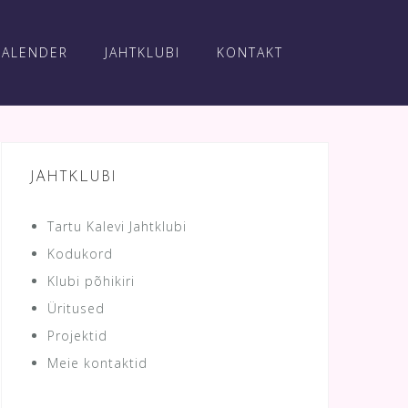
KALENDER
JAHTKLUBI
KONTAKT
JAHTKLUBI
Tartu Kalevi Jahtklubi
Kodukord
Klubi põhikiri
Üritused
Projektid
Meie kontaktid