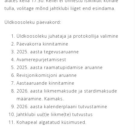
alates kella 17:30. Kellel ei õnnestu isiklikult kohale
tulla, volitage mõnd jahtklubi liiget end esindama.
Üldkoosoleku päevakord:
Üldkoosoleku juhataja ja protokollija valimine
Päevakorra kinnitamine
2025. aasta tegevusaruanne
Avamerepurjetamisest
2025. aasta raamatupidamise aruanne
Revisjonikomisjoni aruanne
Aastaaruande kinnitamine
2026. aasta liikmemaksude ja stardimaksude
määramine. Kaimaks.
2026. aasta kalenderplaani tutvustamine
Jahtklubi uu(t)e liikme(te) tutvustus
Kohapeal algatatud küsimused.