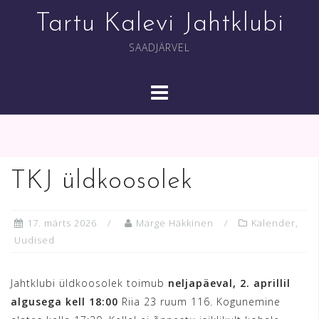
Skip
Tartu Kalevi Jahtklubi
to
content
SAADJÄRVEL
TKJ üldkoosolek
17. märts 2026
Marge Häkkinen
Kalender
,
Uudised
Jahtklubi üldkoosolek toimub
neljapäeval, 2. aprillil
algusega kell 18:00
Riia 23 ruum 116. Kogunemine