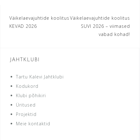
Navigeerimine
Väikelaevajuhtide koolitus
Väikelaevajuhtide koolitus
KEVAD 2026
SUVI 2026 – viimased
vabad kohad!
JAHTKLUBI
Tartu Kalevi Jahtklubi
Kodukord
Klubi põhikiri
Üritused
Projektid
Meie kontaktid