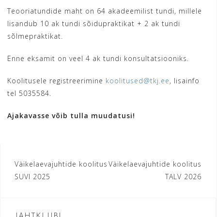
Teooriatundide maht on 64 akadeemilist tundi, millele
lisandub 10 ak tundi sõidupraktikat + 2 ak tundi
sõlmepraktikat.
Enne eksamit on veel 4 ak tundi konsultatsiooniks.
Koolitusele registreerimine
koolitused@tkj.ee
, lisainfo
tel 5035584.
Ajakavasse
võib
tulla
muudatusi!
Navigeerimine
Väikelaevajuhtide koolitus
Väikelaevajuhtide koolitus
SUVI 2025
TALV 2026
JAHTKLUBI