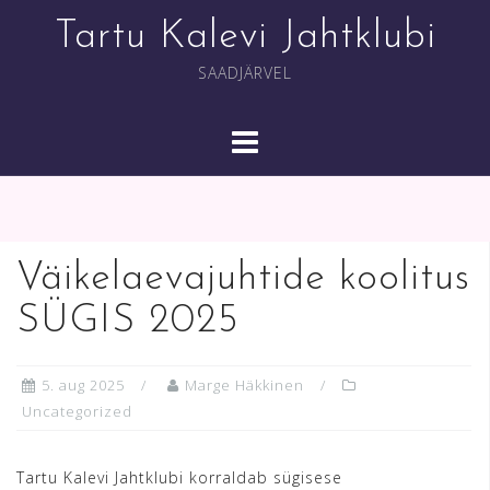
Skip
Tartu Kalevi Jahtklubi
to
content
SAADJÄRVEL
Väikelaevajuhtide koolitus
SÜGIS 2025
5. aug 2025
Marge Häkkinen
Uncategorized
Tartu Kalevi Jahtklubi korraldab sügisese