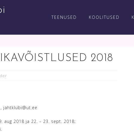
bi
TEENUSED
KOOLITUSED
IKAVÕISTLUSED 2018
der
i, jahtklubi@ut.ee
. aug 2018 ja 22. – 23. sept. 2018;
.