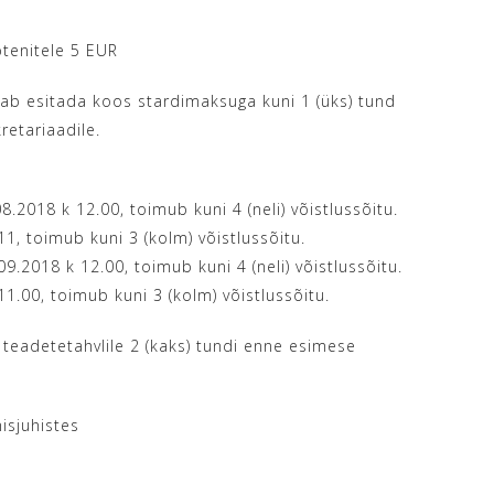
ptenitele 5 EUR
b esitada koos stardimaksuga kuni 1 (üks) tund
retariaadile.
.2018 k 12.00, toimub kuni 4 (neli) võistlussõitu.
1, toimub kuni 3 (kolm) võistlussõitu.
9.2018 k 12.00, toimub kuni 4 (neli) võistlussõitu.
1.00, toimub kuni 3 (kolm) võistlussõitu.
teadetetahvlile 2 (kaks) tundi enne esimese
isjuhistes