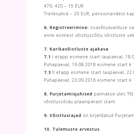
470; 420 – 15 EUR
Treilerjahid – 20 EUR, pensionäridest ka
6. Registreerimine:
osavõtuavalduse saa
enne esimest võistlussõitu võistluste sek
7. Karikavõistluste ajakava
7.1
I etapp esimene start laupäeval, 18.08
Pühapäeval, 19.08.2018 esimene start k 1
7.3
II etapp esimene start laupäeval, 22.0
Pühapäeval, 23.09.2018 esimene start k 1
8. Purjetamisjuhised
pannakse üles TKJ 
võistlussõidu plaanipärast starti
9. Võistlusrajad
on kirjeldatud Purjetam
10. Tulemuste arvestus