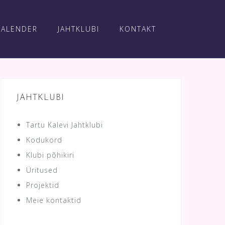
KALENDER
JAHTKLUBI
KONTAKT
JAHTKLUBI
Tartu Kalevi Jahtklubi
Kodukord
Klubi põhikiri
Üritused
Projektid
Meie kontaktid