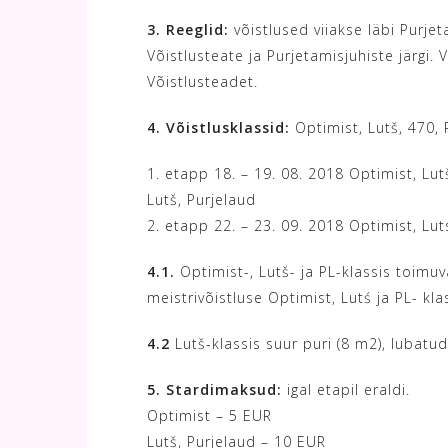
3. Reeglid:
võistlused viiakse läbi Purjet
Võistlusteate ja Purjetamisjuhiste järgi.
Võistlusteadet.
4. Võistlusklassid:
Optimist, Lutš, 470, P
1. etapp 18. – 19. 08. 2018 Optimist, Lutš
Lutš, Purjelaud
2. etapp 22. – 23. 09. 2018 Optimist, Luts
4.1.
Optimist-, Lutš- ja PL-klassis toimuva
meistrivõistluse Optimist, Lutś ja PL- kl
4.2
Lutš-klassis suur puri (8 m2), lubatu
5. Stardimaksud:
igal etapil eraldi.
Optimist – 5 EUR
Lutš, Purjelaud – 10 EUR