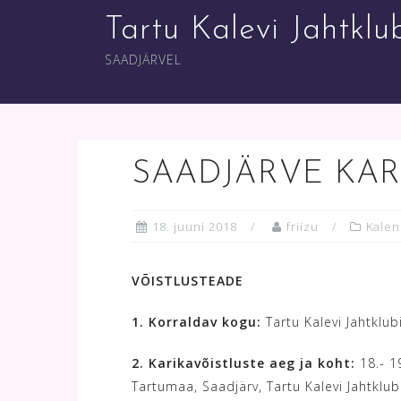
Skip
Tartu Kalevi Jahtklu
to
content
SAADJÄRVEL
SAADJÄRVE KAR
18. juuni 2018
friizu
Kalen
VÕISTLUSTEADE
1. Korraldav kogu:
Tartu Kalevi Jahtklub
2. Karikavõistluste aeg ja koht:
18.- 19
Tartumaa, Saadjärv, Tartu Kalevi Jahtklubi