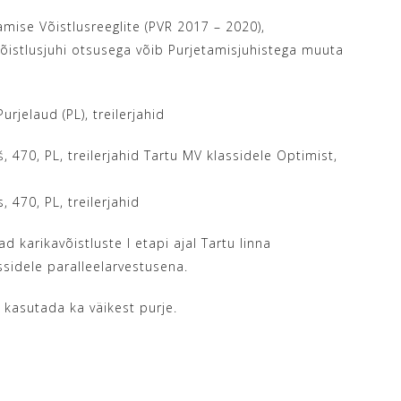
amise Võistlusreeglite (PVR 2017 – 2020),
 Võistlusjuhi otsusega võib Purjetamisjuhistega muuta
urjelaud (PL), treilerjahid
, 470, PL, treilerjahid Tartu MV klassidele Optimist,
, 470, PL, treilerjahid
d karikavõistluste I etapi ajal Tartu linna
assidele paralleelarvestusena.
d kasutada ka väikest purje.