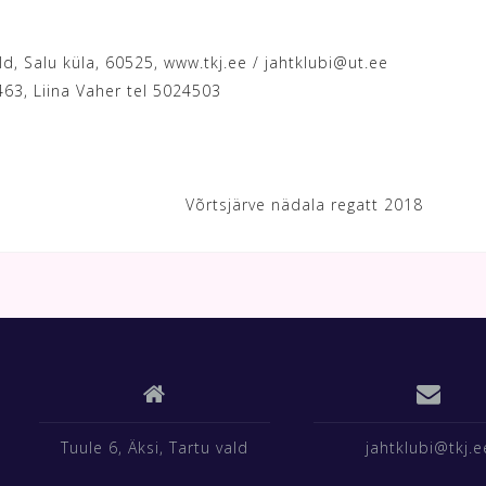
ld, Salu küla, 60525, www.tkj.ee / jahtklubi@ut.ee
463, Liina Vaher tel 5024503
Võrtsjärve nädala regatt 2018
Tuule 6, Äksi, Tartu vald
jahtklubi@tkj.e