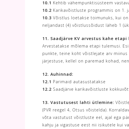
10.1
Kehtib vähempunktisüsteem vastaval
10.2
Karikavõistluste programmis on 1. ja 
10.3
Võistlus loetakse toimunuks, kui on 
neljandast (4) võistlussõidust läheb 1 (ü
11. Saadjärve KV arvestus kahe etapi
Arvestatakse mõlema etapi tulemusi. Esi
punkte, teine koht võistlejate arv miinu
järjestuse, kellel on paremad kohad, nen
12. Auhinnad:
12.1
Parimaid autasustatakse
12.2
Saadjärve karikavõistluste kokkuvõt
13. Vastutusest lahti ütlemine:
Võistle
(PVR reegel 4, Otsus võistelda). Korrald
võta vastutust võistluste eel, ajal ega p
kahju ja vigastuse eest nii isikutele kui v