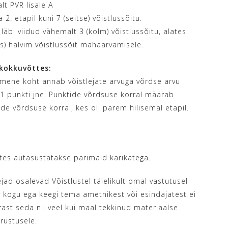
t PVR lisale A
2. etapil kuni 7 (seitse) võistlussõitu.
läbi viidud vähemalt 3 (kolm) võistlussõitu, alates
ks) halvim võistlussõit mahaarvamisele.
 kokkuvõttes:
mene koht annab võistlejate arvuga võrdse arvu
s 1 punkti jne. Punktide võrdsuse korral määrab
de võrdsuse korral, kes oli parem hilisemal etapil.
tes autasustatakse parimaid karikatega.
jad osalevad Võistlustel täielikult omal vastutusel
av kogu ega keegi tema ametnikest või esindajatest ei
ärast seda nii veel kui maal tekkinud materiaalse
arustusele.